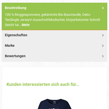
Beschreibung
100 % Ringgesponnene, gekämmte Bio-Baumwolle, Oeko-
TexSingle JerseyV-AusschnittModischer, körperbetonter Schnitt
(leicht tai…
Mehr
Eigenschaften
Marke
Bewertungen
Kunden interessierten sich auch für...