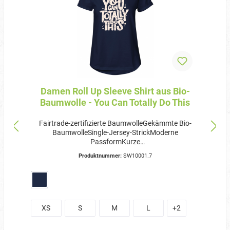
Damen Roll Up Sleeve Shirt aus Bio-
Baumwolle - You Can Totally Do This
Fairtrade-zertifizierte BaumwolleGekämmte Bio-
BaumwolleSingle-Jersey-StrickModerne
PassformKurze
ÄrmelRundhalsausschnittNackensaum
Produktnummer:
SW10001.7
innenHochkrempel-Detail an den ÄrmelnWaschbar
bis 60 °C und für Industriewäsche geeignet(Hinweis:
Bedruckte Textilien auf links und bei 30 Grad
waschbar)Einlaufvorbehandelt und
AntipillingZertifizierung:Fairtrade-zertifizierte
Baumwolle100 % Bio-BaumwolleOeko-TexSA8000EU
XS
S
M
L
+
2
EcolabelGrammatur: 155
g/m²Materialzusammensetzung: 100% Baumwolle