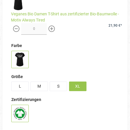
Veganes Bio Damen T-Shirt aus zertifizierter Bio-Baumwolle -
Motiv Always Tired
21,90 €*
weniger
mehr
Farbe
Größe
L
M
S
XL
Zertifizierungen