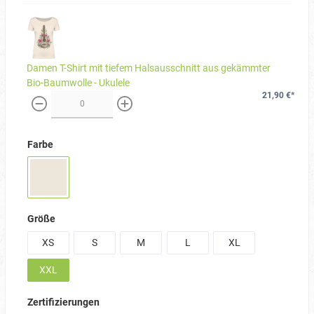
Damen T-Shirt mit tiefem Halsausschnitt aus gekämmter
Bio-Baumwolle - Ukulele
21,90 €*
weniger
mehr
Farbe
Größe
XS
S
M
L
XL
XXL
Zertifizierungen