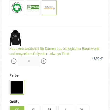
Kapuzensweatshirt für Damen aus biologischer Baumwolle
und recyceltem Polyester - Always Tired
41,90 €*
weniger
mehr
Farbe
Größe
XS
S
M
L
XL