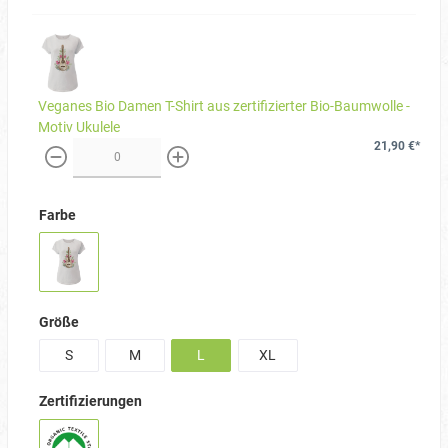
Veganes Bio Damen T-Shirt aus zertifizierter Bio-Baumwolle -
Motiv Ukulele
21,90 €*
weniger
mehr
Farbe
Größe
S
M
L
XL
Zertifizierungen