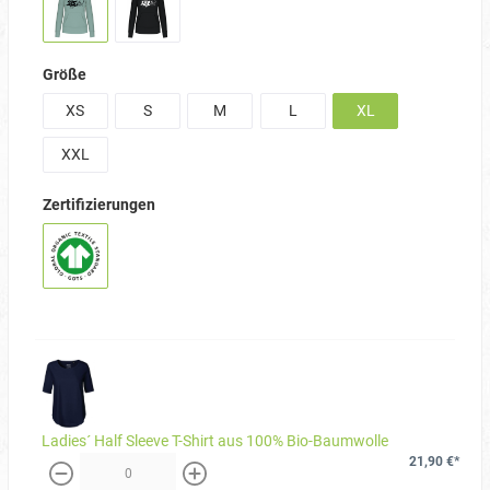
Größe
XS
S
M
L
XL
XXL
Zertifizierungen
Ladies´ Half Sleeve T-Shirt aus 100% Bio-Baumwolle
21,90 €*
weniger
mehr