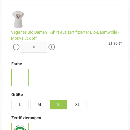
Veganes Bio Damen T-Shirt aus zertifizierter Bio-Baumwolle -
Motiv Fuck off
21,90 €*
weniger
mehr
Farbe
Größe
L
M
S
XL
Zertifizierungen