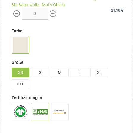
Bio-Baumwolle - Motiv Ohlala
21,90 €*
weniger
mehr
Farbe
Größe
XS
S
M
L
XL
XXL
Zertifizierungen