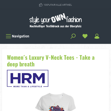
100% FAIR ALLE ARTIKEL
Navigation
Women´s Luxury V-Neck Tees - Take a
deep breath