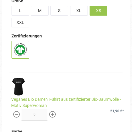
Größe
L
M
S
XL
XS
XXL
Zertifizierungen
Veganes Bio Damen T-Shirt aus zertifizierter Bio-Baumwolle -
Motiv Superwoman
21,90 €*
weniger
mehr
Farbe