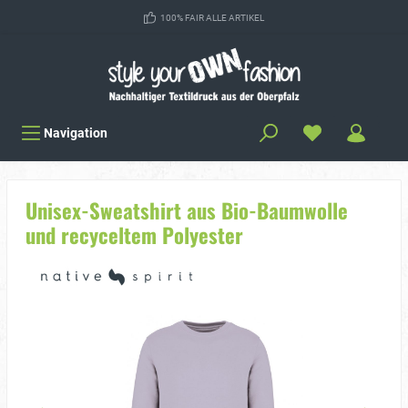
100% FAIR ALLE ARTIKEL
Navigation
Unisex-Sweatshirt aus Bio-Baumwolle
und recyceltem Polyester