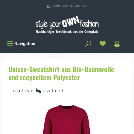
100% FAIR ALLE ARTIKEL
Navigation
Unisex-Sweatshirt aus Bio-Baumwolle
und recyceltem Polyester