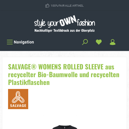
100% FAIR ALLE ARTIKEL
Navigation
SALVAGE® WOMENS ROLLED SLEEVE aus
recycelter Bio-Baumwolle und recycelten
Plastikflaschen