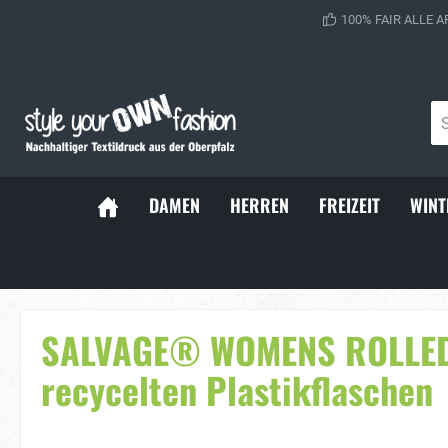
100% FAIR ALLE A
DAMEN
HERREN
FREIZEIT
WINT
Sportsocken
Baller Soc
SALVAGE® WOMENS ROLLED S
recycelten Plastikflaschen