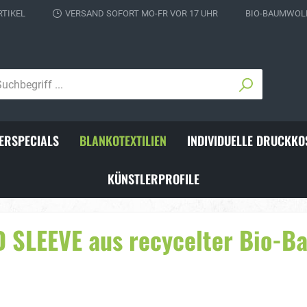
RTIKEL
VERSAND SOFORT MO-FR VOR 17 UHR
BIO-BAUMWOLL
ERSPECIALS
BLANKOTEXTILIEN
INDIVIDUELLE DRUCKKO
KÜNSTLERPROFILE
ks für Fußballer
Individuelle Schienbeins
LEEVE aus recycelter Bio-Ba