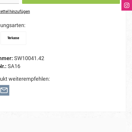
ettel hinzufügen
ungsarten:
mmer:
SW10041.42
Nr.:
SA16
ukt weiterempfehlen: