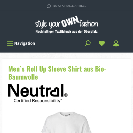
100% FAIR ALLE ARTIKEL
Navigation
Men`s Roll Up Sleeve Shirt aus Bio-
Baumwolle