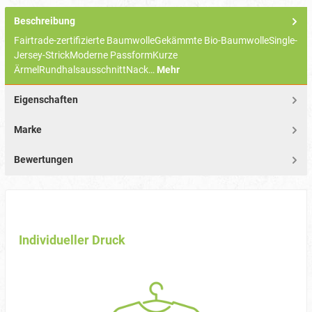
Beschreibung
Fairtrade-zertifizierte BaumwolleGekämmte Bio-BaumwolleSingle-
Jersey-StrickModerne PassformKurze
ÄrmelRundhalsausschnittNack…
Mehr
Eigenschaften
Marke
Bewertungen
Individueller Druck