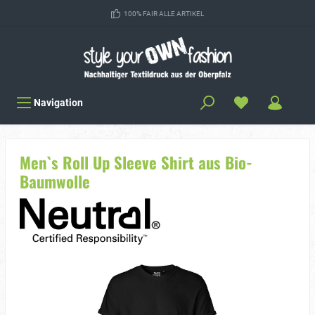
100% FAIR ALLE ARTIKEL
Navigation
Men`s Roll Up Sleeve Shirt aus Bio-
Baumwolle