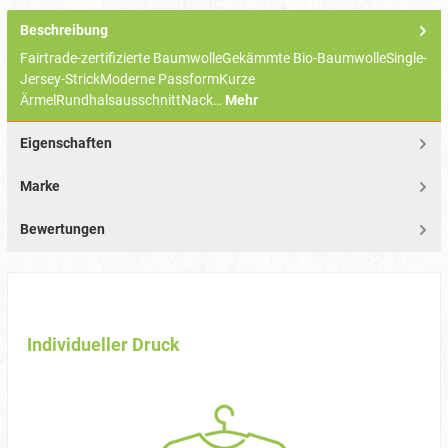
Beschreibung
Fairtrade-zertifizierte BaumwolleGekämmte Bio-BaumwolleSingle-
Jersey-StrickModerne PassformKurze
ÄrmelRundhalsausschnittNack…
Mehr
Eigenschaften
Marke
Bewertungen
Individueller Druck