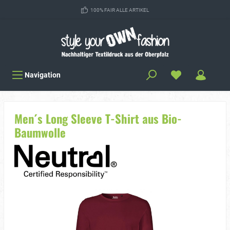
100% FAIR ALLE ARTIKEL
Navigation
Men´s Long Sleeve T-Shirt aus Bio-
Baumwolle