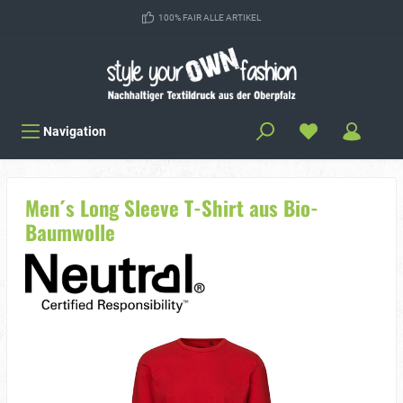
100% FAIR ALLE ARTIKEL
Navigation
Men´s Long Sleeve T-Shirt aus Bio-
Baumwolle