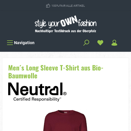
100% FAIR ALLE ARTIKEL
Navigation
Men´s Long Sleeve T-Shirt aus Bio-
Baumwolle