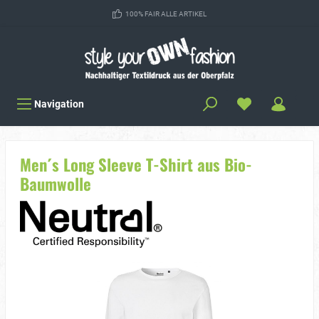
100% FAIR ALLE ARTIKEL
Navigation
Men´s Long Sleeve T-Shirt aus Bio-
Baumwolle