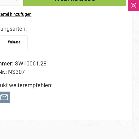
ettel hinzufügen
ungsarten:
mmer:
SW10061.28
Nr.:
NS307
ukt weiterempfehlen: