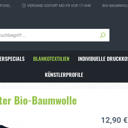
RTIKEL
VERSAND SOFORT MO-FR VOR 17 UHR
BIO-BAUMWOLL
ERSPECIALS
BLANKOTEXTILIEN
INDIVIDUELLE DRUCKKO
KÜNSTLERPROFILE
ks für Fußballer
Individuelle Schienbeins
ter Bio-Baumwolle
12,90 €