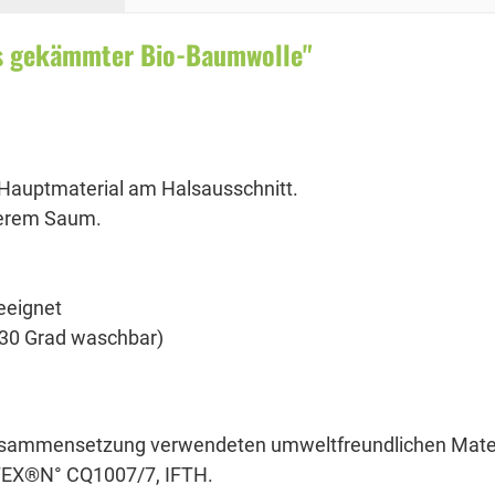
us gekämmter Bio-Baumwolle"
auptmaterial am Halsausschnitt.
terem Saum.
eeignet
i 30 Grad waschbar)
zusammensetzung verwendeten umweltfreundlichen Materi
TEX®N° CQ1007/7, IFTH.