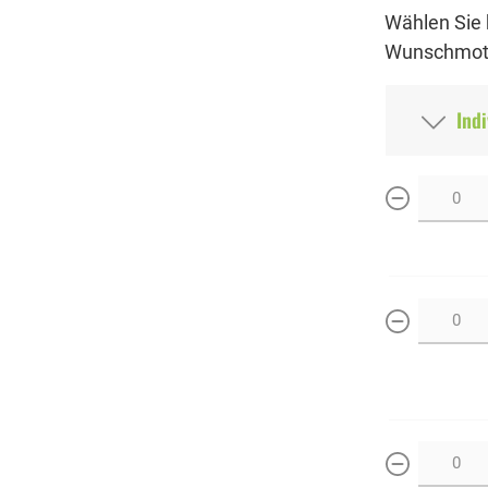
Wählen Sie 
Wunschmoti
Indi
weniger
weniger
weniger