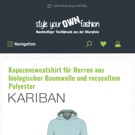
100% FAIR ALLE ARTIKEL
Navigation
Kapuzensweatshirt für Herren aus
biologischer Baumwolle und recyceltem
Polyester