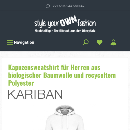
100% FAIR ALLE ARTIKEL
Navigation
Kapuzensweatshirt für Herren aus
biologischer Baumwolle und recyceltem
Polyester