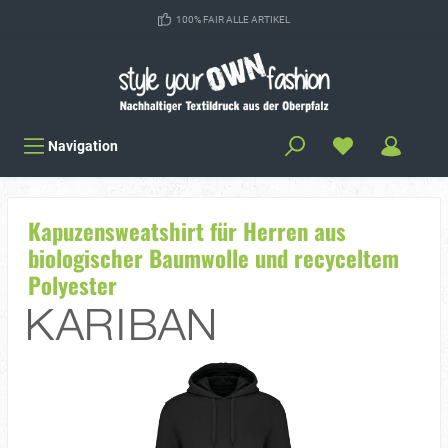
100% FAIR ALLE ARTIKEL
Navigation
Kapuzensweatshirt für Herren aus
biologischer Baumwolle und recyceltem
Polyester