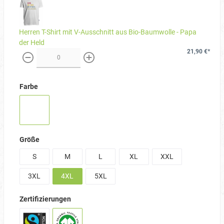
Herren T-Shirt mit V-Ausschnitt aus Bio-Baumwolle - Papa
der Held
21,90 €*
weniger
mehr
Farbe
Größe
S
M
L
XL
XXL
3XL
4XL
5XL
Zertifizierungen