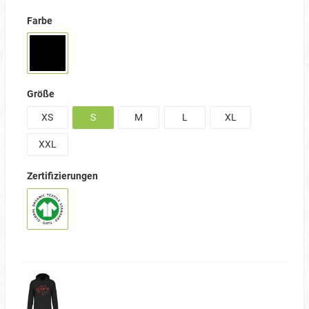
Farbe
Größe
XS
S
M
L
XL
XXL
Zertifizierungen