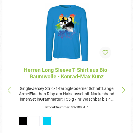
Herren Long Sleeve T-Shirt aus Bio-
Baumwolle - Konrad-Max Kunz
Single-Jersey Strick1-farbigModerner SchnittLange
ÄrmelElasthan Ripp am HalsausschnittNackenband
innenSet inGrammatur: 155 g / m²Waschbar bis 40
°C(Hinweis: Bedruckte Textilien auf links und bei 30
Produktnummer:
SW10004.7
Grad waschbar)Zertifizierung:Fairtrade-zertifizierte
Baumwolle100 % Bio-BaumwolleOeko-TexSA8000EU
Ecolabel