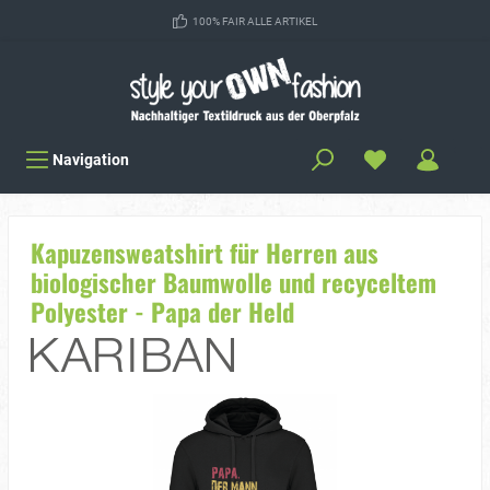
100% FAIR ALLE ARTIKEL
Navigation
Kapuzensweatshirt für Herren aus
biologischer Baumwolle und recyceltem
Polyester - Papa der Held