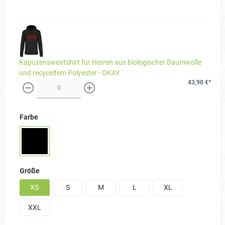
Kapuzensweatshirt für Herren aus biologischer Baumwolle
und recyceltem Polyester - OKAY
43,90 €*
weniger
mehr
Farbe
Größe
XS
S
M
L
XL
XXL