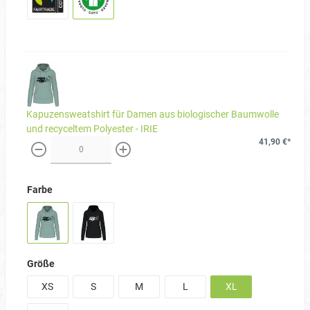
Kapuzensweatshirt für Damen aus biologischer Baumwolle
und recyceltem Polyester - IRIE
41,90 €*
weniger
mehr
Farbe
Größe
XS
S
M
L
XL