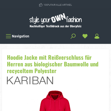
100% FAIR ALLE ARTIKEL
Navigation
Hoodie Jacke mit Reißverschluss für
Herren aus biologischer Baumwolle und
recyceltem Polyester