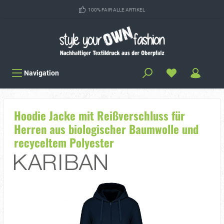
100% FAIR ALLE ARTIKEL
Navigation
Hoodie Jacke mit Reißverschluss für
Herren aus biologischer Baumwolle und
recyceltem Polyester