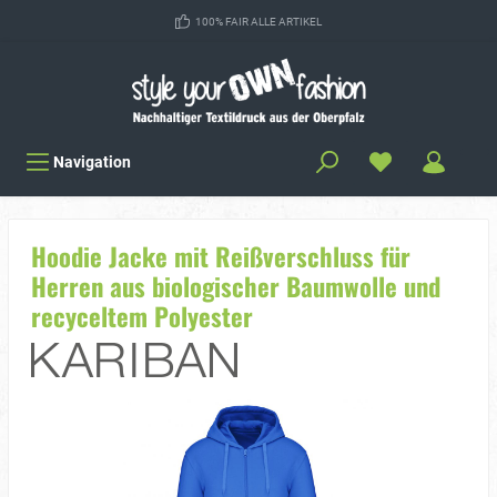
100% FAIR ALLE ARTIKEL
Navigation
Hoodie Jacke mit Reißverschluss für
Herren aus biologischer Baumwolle und
recyceltem Polyester