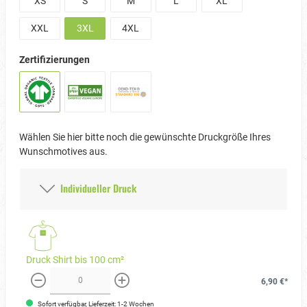
XS
S
M
L
XL
XXL
3XL
4XL
Zertifizierungen
Wählen Sie hier bitte noch die gewünschte Druckgröße Ihres
Wunschmotives aus.
Individueller Druck
Druck Shirt bis 100 cm²
6,90 €*
weniger
mehr
Sofort verfügbar, Lieferzeit: 1-2 Wochen