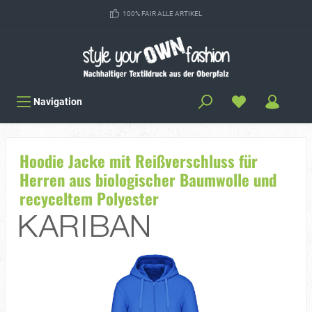
100% FAIR ALLE ARTIKEL
Navigation
Hoodie Jacke mit Reißverschluss für
Herren aus biologischer Baumwolle und
recyceltem Polyester