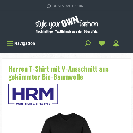
100% FAIR ALLE ARTIKEL
Navigation
Herren T-Shirt mit V-Ausschnitt aus
gekämmter Bio-Baumwolle