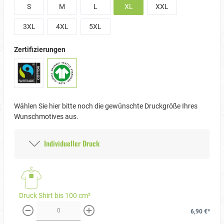
S
M
L
XL
XXL
3XL
4XL
5XL
Zertifizierungen
Wählen Sie hier bitte noch die gewünschte Druckgröße Ihres
Wunschmotives aus.
Individueller Druck
Druck Shirt bis 100 cm²
6,90 €*
weniger
mehr