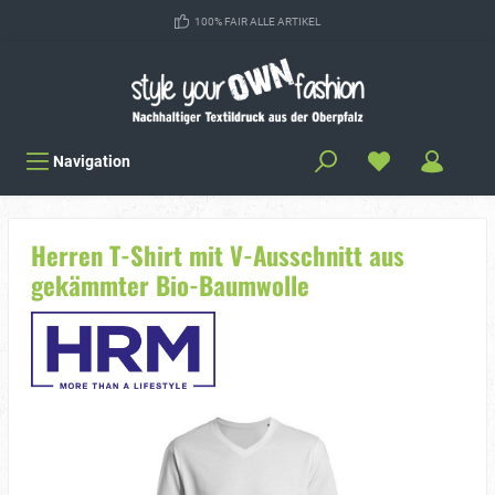
100% FAIR ALLE ARTIKEL
Navigation
Herren T-Shirt mit V-Ausschnitt aus
gekämmter Bio-Baumwolle