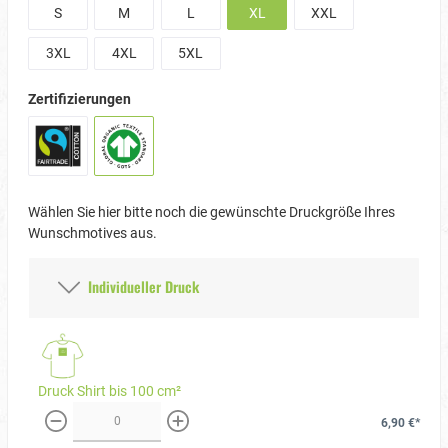
S
M
L
XL
XXL
3XL
4XL
5XL
Zertifizierungen
Wählen Sie hier bitte noch die gewünschte Druckgröße Ihres
Wunschmotives aus.
Individueller Druck
Druck Shirt bis 100 cm²
6,90 €*
weniger
mehr