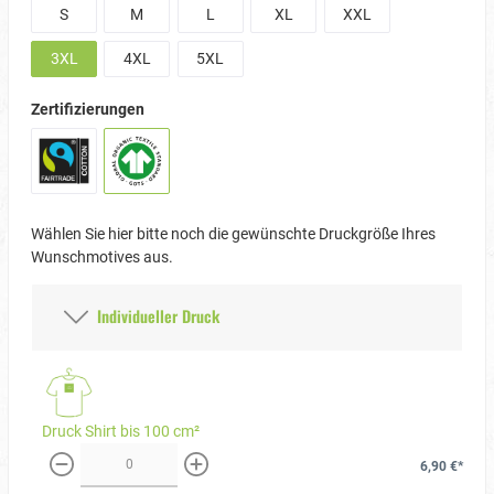
S
M
L
XL
XXL
3XL
4XL
5XL
Zertifizierungen
Wählen Sie hier bitte noch die gewünschte Druckgröße Ihres
Wunschmotives aus.
Individueller Druck
Druck Shirt bis 100 cm²
6,90 €*
weniger
mehr