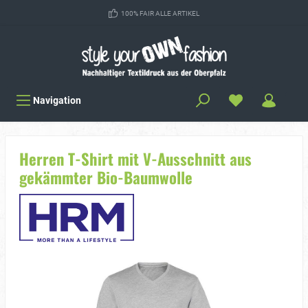
100% FAIR ALLE ARTIKEL
Navigation
Herren T-Shirt mit V-Ausschnitt aus
gekämmter Bio-Baumwolle