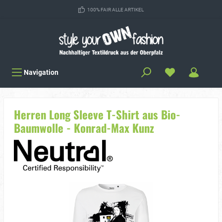
100% FAIR ALLE ARTIKEL
Navigation
Herren Long Sleeve T-Shirt aus Bio-
Baumwolle - Konrad-Max Kunz