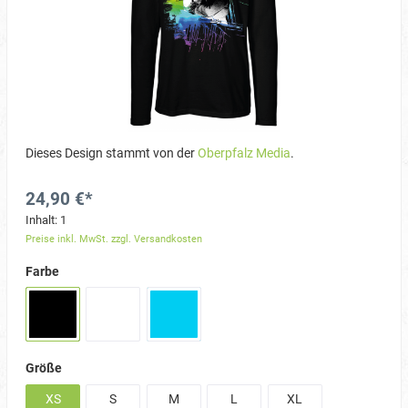
Dieses Design stammt von der
Oberpfalz Media
.
24,90 €*
Inhalt:
1
Preise inkl. MwSt. zzgl. Versandkosten
Farbe
Größe
XS
S
M
L
XL