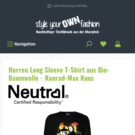
100% FAIR ALLE ARTIKEL
Navigation
Herren Long Sleeve T-Shirt aus Bio-
Baumwolle - Konrad-Max Kunz