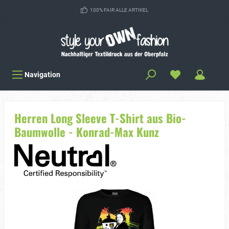
100% FAIR ALLE ARTIKEL
Navigation
Herren Long Sleeve T-Shirt aus Bio-
Baumwolle - Konrad-Max Kunz