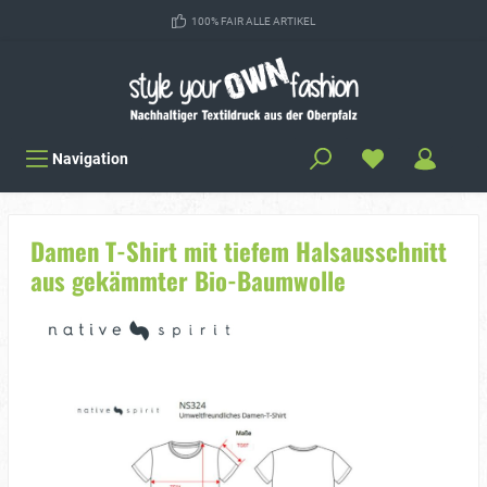
100% FAIR ALLE ARTIKEL
Navigation
Damen T-Shirt mit tiefem Halsausschnitt
aus gekämmter Bio-Baumwolle