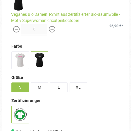
Veganes Bio Damen T-Shirt aus zertifizierter Bio-Baumwolle -
Motiv Superwoman cricutpinkoctober
26,90 €*
weniger
mehr
Farbe
Größe
S
M
L
XL
Zertifizierungen