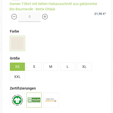
Damen T-Shirt mit tiefem Halsausschnitt aus gekämmter
Bio-Baumwolle - Motiv Ohlala
21,90 €*
weniger
mehr
Farbe
Größe
XS
S
M
L
XL
XXL
Zertifizierungen