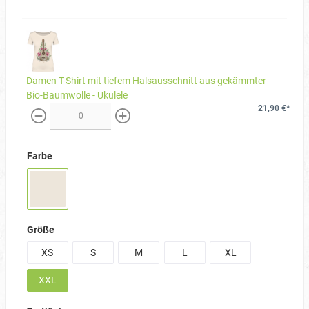
Damen T-Shirt mit tiefem Halsausschnitt aus gekämmter
Bio-Baumwolle - Ukulele
21,90 €*
weniger
mehr
Farbe
Größe
XS
S
M
L
XL
XXL