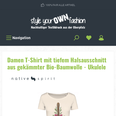
100% FAIR ALLE ARTIKEL
Navigation
Damen T-Shirt mit tiefem Halsausschnitt
aus gekämmter Bio-Baumwolle - Ukulele