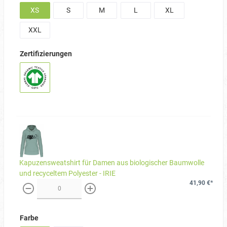
XS
S
M
L
XL
XXL
Zertifizierungen
Kapuzensweatshirt für Damen aus biologischer Baumwolle
und recyceltem Polyester - IRIE
41,90 €*
weniger
mehr
Farbe