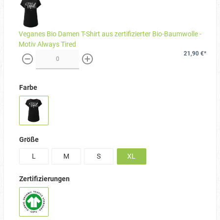
Veganes Bio Damen T-Shirt aus zertifizierter Bio-Baumwolle -
Motiv Always Tired
21,90 €*
weniger
mehr
Farbe
Größe
L
M
S
XL
Zertifizierungen