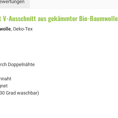
ewertungen
t V-Ausschnitt aus gekämmter Bio-Baumwolle
wolle
, Oeko-Tex
urch Doppelnähte
ennaht
gnet
i 30 Grad waschbar)