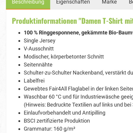
Beschreibung
Eigenschaften
Marke
B
Produktinformationen "Damen T-Shirt mi
100 % Ringgesponnene, gekämmte Bio-Baum
Single Jersey
V-Ausschnitt
Modischer, körperbetonter Schnitt
Seitennähte
Schulter-zu-Schulter Nackenband, verstärkt d
Labelfrei
Gewebtes Fair4All Flaglabel in der linken Seit
Waschbar 60 °C und für Industriewäsche geei
(Hinweis: Bedruckte Textilien auf links und be
Einlaufvorbehandelt und Antipilling
BSCI zertifizierte Produktion
Grammatur: 160 g/m²