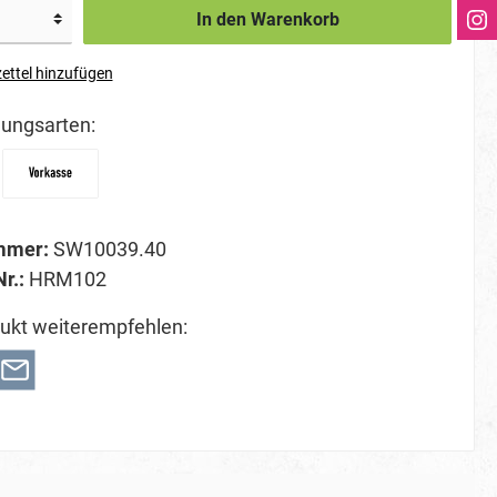
In den Warenkorb
ettel hinzufügen
ungsarten:
mmer:
SW10039.40
Nr.:
HRM102
ukt weiterempfehlen: