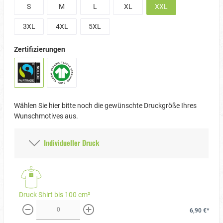
S
M
L
XL
XXL
3XL
4XL
5XL
Zertifizierungen
Wählen Sie hier bitte noch die gewünschte Druckgröße Ihres
Wunschmotives aus.
Individueller Druck
Druck Shirt bis 100 cm²
6,90 €*
weniger
mehr