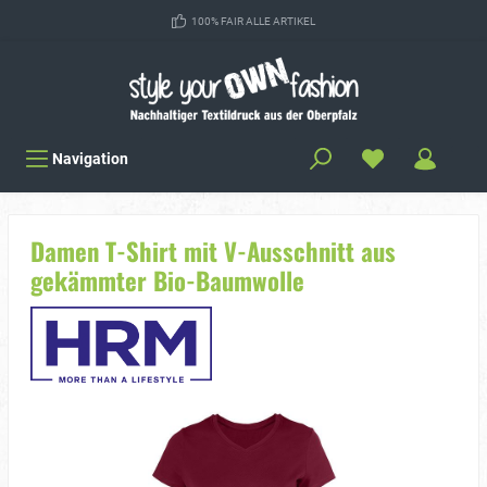
100% FAIR ALLE ARTIKEL
Navigation
Damen T-Shirt mit V-Ausschnitt aus
gekämmter Bio-Baumwolle