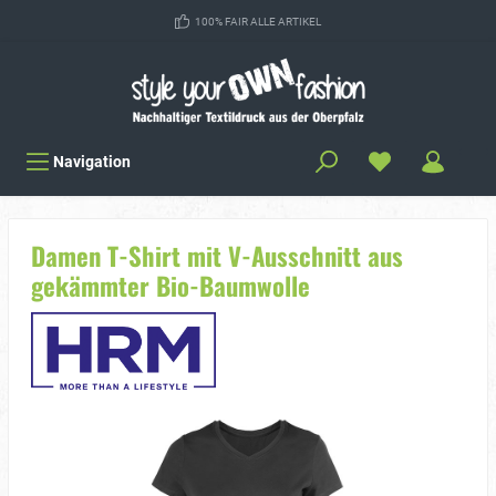
100% FAIR ALLE ARTIKEL
Navigation
Damen T-Shirt mit V-Ausschnitt aus
gekämmter Bio-Baumwolle