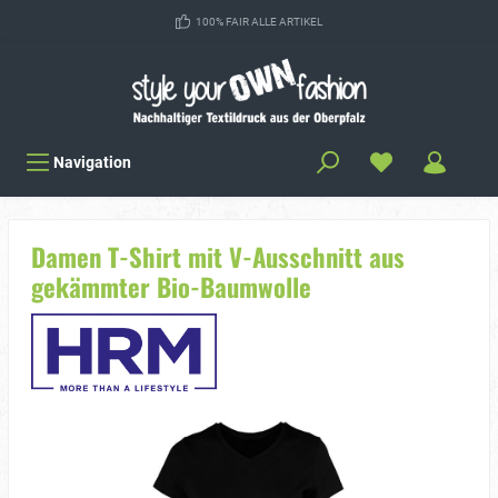
100% FAIR ALLE ARTIKEL
Navigation
Damen T-Shirt mit V-Ausschnitt aus
gekämmter Bio-Baumwolle