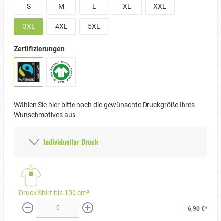
S
M
L
XL
XXL
3XL
4XL
5XL
Zertifizierungen
Wählen Sie hier bitte noch die gewünschte Druckgröße Ihres
Wunschmotives aus.
Individueller Druck
Druck Shirt bis 100 cm²
6,90 €*
weniger
mehr