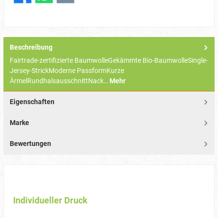
Beschreibung
Fairtrade-zertifizierte BaumwolleGekämmte Bio-BaumwolleSingle-
Jersey-StrickModerne PassformKurze
ÄrmelRundhalsausschnittNack…
Mehr
Eigenschaften
Marke
Bewertungen
Individueller Druck