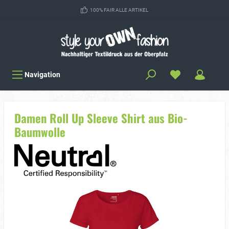
100% FAIR ALLE ARTIKEL
Navigation
Damen Roll Up Sleeve Shirt aus Bio-
Baumwolle