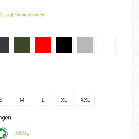
St. zzgl. Versandkosten
S
M
L
XL
XXL
ungen