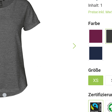
Inhalt:
1
Preise inkl. Mw
Farbe
Größe
XS
Zertifizier