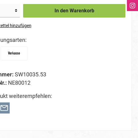
In den Warenkorb
ettel hinzufügen
ungsarten:
mmer:
SW10035.53
Nr.:
NE80012
ukt weiterempfehlen: