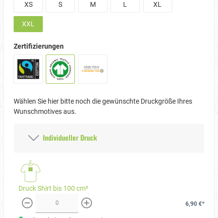
XS
S
M
L
XL
XXL
Zertifizierungen
Wählen Sie hier bitte noch die gewünschte Druckgröße Ihres
Wunschmotives aus.
Individueller Druck
Druck Shirt bis 100 cm²
6,90 €*
weniger
mehr