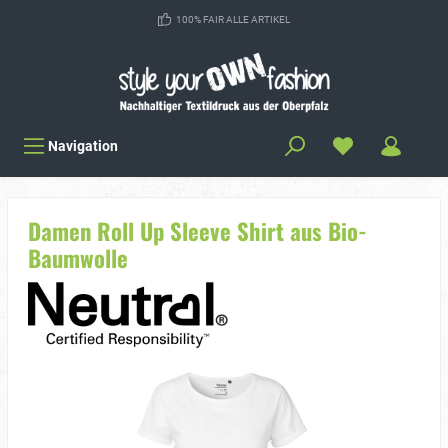
100% FAIR ALLE ARTIKEL
Navigation
Damen Roll Up Sleeve Shirt aus Bio-
Baumwolle