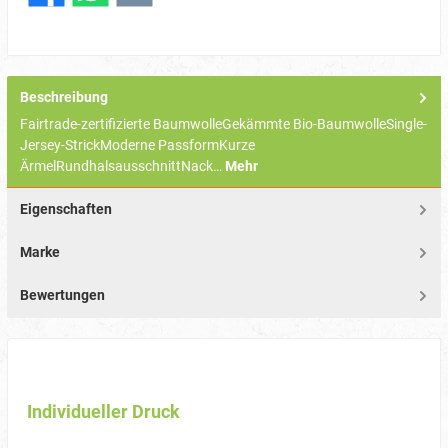
Beschreibung
Fairtrade-zertifizierte BaumwolleGekämmte Bio-BaumwolleSingle-
Jersey-StrickModerne PassformKurze
ÄrmelRundhalsausschnittNack…
Mehr
Eigenschaften
Marke
Bewertungen
Individueller Druck