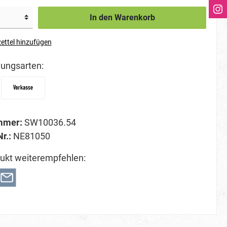
In den Warenkorb
ettel hinzufügen
ungsarten:
mmer:
SW10036.54
Nr.:
NE81050
ukt weiterempfehlen: