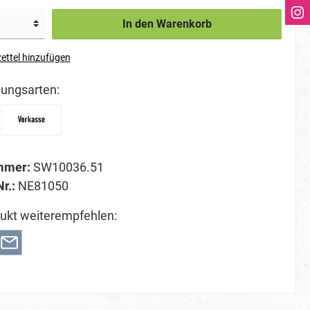
In den Warenkorb
ettel hinzufügen
ungsarten:
mmer:
SW10036.51
Nr.:
NE81050
ukt weiterempfehlen: