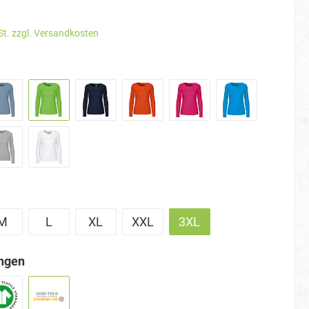
St. zzgl. Versandkosten
M
L
XL
XXL
3XL
ungen