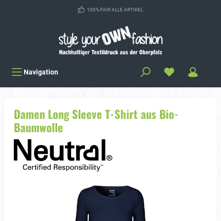
100% FAIR ALLE ARTIKEL
Navigation
Damen Long Sleeve T-Shirt aus Bio-
Baumwolle