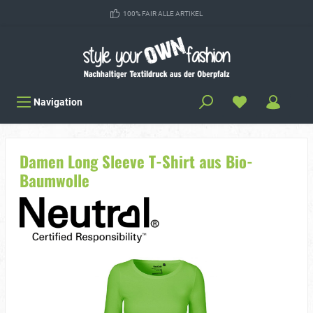
100% FAIR ALLE ARTIKEL
Navigation
Damen Long Sleeve T-Shirt aus Bio-
Baumwolle