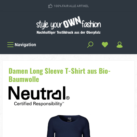
100% FAIR ALLE ARTIKEL
Navigation
Damen Long Sleeve T-Shirt aus Bio-
Baumwolle