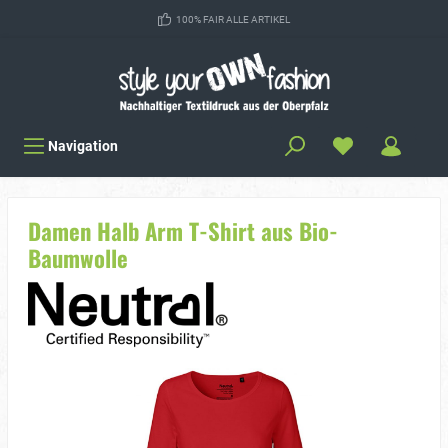
100% FAIR ALLE ARTIKEL
Navigation
Damen Halb Arm T-Shirt aus Bio-
Baumwolle