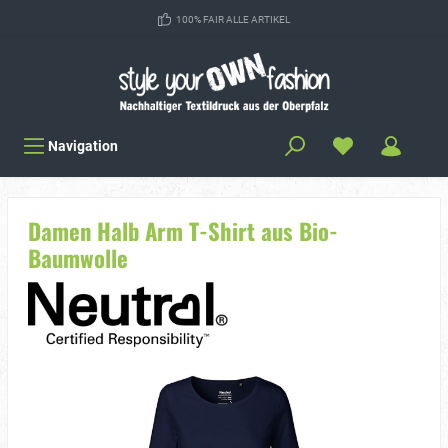
100% FAIR ALLE ARTIKEL
Navigation
Damen Halb Arm T-Shirt aus Bio-
Baumwolle