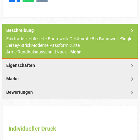
Beschreibung
Fairtrade-zertifizierte BaumwolleGekämmte Bio-BaumwolleSingle-
Jersey-StrickModerne PassformKurze
ÄrmelRundhalsausschnittNack…
Mehr
Eigenschaften
Marke
Bewertungen
Individueller Druck