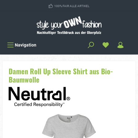
100% FAIR ALLE ARTIKEL
Navigation
Damen Roll Up Sleeve Shirt aus Bio-
Baumwolle