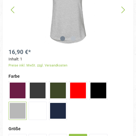
16,90 €*
Inhalt:
1
Preise inkl. MwSt. zzgl. Versandkosten
Farbe
Größe