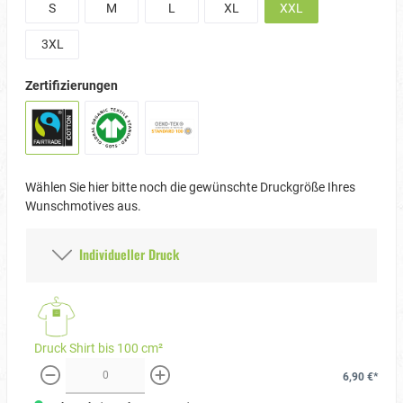
S
M
L
XL
XXL
3XL
Zertifizierungen
Wählen Sie hier bitte noch die gewünschte Druckgröße Ihres
Wunschmotives aus.
Individueller Druck
Druck Shirt bis 100 cm²
6,90 €*
weniger
mehr