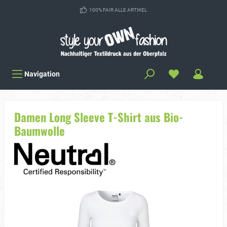
100% FAIR ALLE ARTIKEL
Navigation
Damen Long Sleeve T-Shirt aus Bio-
Baumwolle